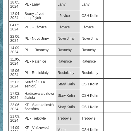
18.05.
PL - Lány
Lány
Lány
2024
12.04.
Braný závod
Lžovice
OSH Kolín
2024
dospělých
04.05.
PHL - Lžovice
Lžovice
Lžovice
2024
22.06.
PL - Nové Jirny
Nové Jirny
Nové Jirny
2024
14.09.
PHL - Rasochy
Rasochy
Rasochy
2024
11.05.
PL - Ratenice
Ratenice
Ratenice
2024
15.06.
PL - Rostoklaty
Rostoklaty
Rostoklaty
2024
25.03.
Setkání ZH a
Starý Kolín
OSH Kolín
2024
seniorů
17.02.
Hadicová a uzlová
Starý Kolín
OSH Kolín
2024
štafeta
23.06.
KP - Starokolínská
Starý Kolín
OSH Kolín
2024
šedsátka
21.09.
PL - Třebovle
Třebovle
Třebovle
2024
14.09.
KP - Vítězovská
Velim
OSH Kolín