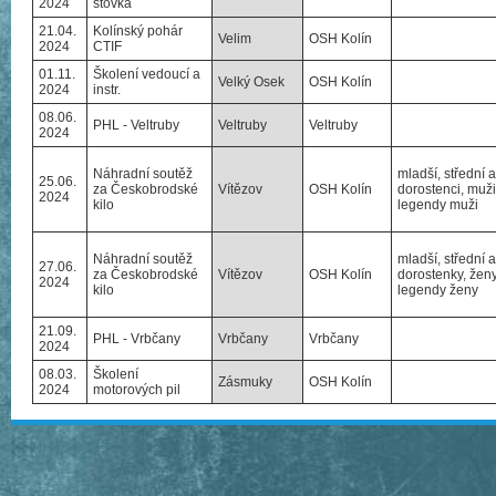
2024
stovka
21.04.
Kolínský pohár
Velim
OSH Kolín
2024
CTIF
01.11.
Školení vedoucí a
Velký Osek
OSH Kolín
2024
instr.
08.06.
PHL - Veltruby
Veltruby
Veltruby
2024
Náhradní soutěž
mladší, střední a
25.06.
za Českobrodské
Vítězov
OSH Kolín
dorostenci, muži
2024
kilo
legendy muži
Náhradní soutěž
mladší, střední a
27.06.
za Českobrodské
Vítězov
OSH Kolín
dorostenky, ženy
2024
kilo
legendy ženy
21.09.
PHL - Vrbčany
Vrbčany
Vrbčany
2024
08.03.
Školení
Zásmuky
OSH Kolín
2024
motorových pil