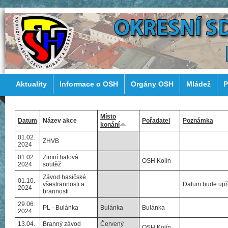
Aktuality
Informace o OSH
Orgány OSH
Mládež
P
Místo
Datum
Název akce
Pořadatel
Poznámka
konání
01.02.
ZHVB
2024
01.02.
Zimní halová
OSH Kolín
2024
soutěž
Závod hasičské
01.10.
všestrannosti a
Datum bude upř
2024
brannosti
29.06.
PL - Bulánka
Bulánka
Bulánka
2024
13.04.
Branný závod
Červený
OSH Kolín