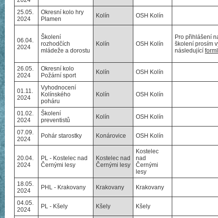
2024
25.05.
Okresní kolo hry
Kolín
OSH Kolín
2024
Plamen
Školení
Pro přihlášení n
06.04.
rozhodčích
Kolín
OSH Kolín
školení prosím v
2024
mládeže a dorostu
následující
form
26.05.
Okresní kolo
Kolín
OSH Kolín
2024
Požární sport
Vyhodnocení
01.11.
Kolínského
Kolín
OSH Kolín
2024
poháru
01.02.
Školení
Kolín
OSH Kolín
2024
preventistů
07.09.
Pohár starostky
Konárovice
OSH Kolín
2024
Kostelec
20.04.
PL - Kostelec nad
Kostelec nad
nad
2024
Černými lesy
Černými lesy
Černými
lesy
18.05.
PHL - Krakovany
Krakovany
Krakovany
2024
04.05.
PL - Kšely
Kšely
Kšely
2024