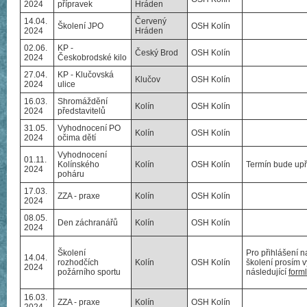
2024
přípravek
Hráden
14.04.
Červený
Školení JPO
OSH Kolín
2024
Hráden
02.06.
KP -
Český Brod
OSH Kolín
2024
Českobrodské kilo
27.04.
KP - Klučovská
Klučov
OSH Kolín
2024
ulice
16.03.
Shromáždění
Kolín
OSH Kolín
2024
představitelů
31.05.
Vyhodnocení PO
Kolín
OSH Kolín
2024
očima dětí
Vyhodnocení
01.11.
Kolínského
Kolín
OSH Kolín
Termín bude up
2024
poháru
17.03.
ZZA - praxe
Kolín
OSH Kolín
2024
08.05.
Den záchranářů
Kolín
OSH Kolín
2024
Školení
Pro přihlášení n
14.04.
rozhodčích
Kolín
OSH Kolín
školení prosím v
2024
požárního sportu
následující
form
16.03.
ZZA - praxe
Kolín
OSH Kolín