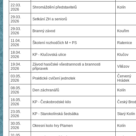
22.03.
Shromáždění představitelů
Kolín
2026
29.03.
Setkání ZH a seniorů
2026
29.03.
Branný závod
Kouřim
2026
11.04.
Školení rozhodčích M + PS
Ratenice
2026
18.04.
KP - Klučovská ulice
Klučov
2026
19.04.
Závod hasičské všestrannosti a brannosti
Vítězov
2026
přípravek
03.05.
Červený
Praktické cvičení jednotek
2026
Hrádek
08.05.
Den záchranářů
Kolín
2026
16.05.
KP - Českobrodské kilo
Český Bro
2026
23.05.
KP - Starokolínská šedsátka
Starý Kolín
2026
30.05.
Okresní kolo hry Plamen
Kolín
2026
31.05.