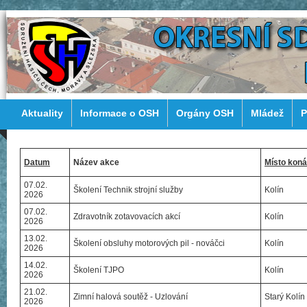
Aktuality
Informace o OSH
Orgány OSH
Mládež
P
Datum
Název akce
Místo koná
07.02.
Školení Technik strojní služby
Kolín
2026
07.02.
Zdravotník zotavovacích akcí
Kolín
2026
13.02.
Školení obsluhy motorových pil - nováčci
Kolín
2026
14.02.
Školení TJPO
Kolín
2026
21.02.
Zimní halová soutěž - Uzlování
Starý Kolín
2026