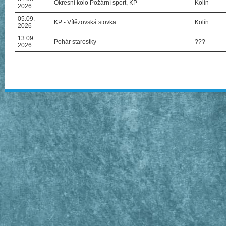
Okresní kolo Požární sport, KP
Kolín
2026
05.09.
KP - Vítězovská stovka
Kolín
2026
13.09.
Pohár starostky
???
2026