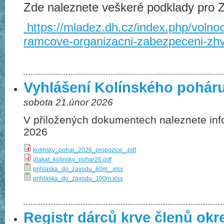
Zde naleznete veškeré podklady pro
https://mladez.dh.cz/index.php/volno
ramcove-organizacni-zabezpeceni-zh
Vyhlášení Kolínského pohár
sobota 21.únor 2026
V přiložených dokumentech naleznete in
2026
kolinsky_pohar_2026_propozice_.pdf
plakat_kolinsky_pohar26.pdf
prihlaska_do_zavodu_60m_.xlsx
prihlaska_do_zavodu_100m.xlsx
Registr dárců krve členů okr