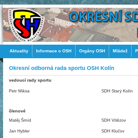
Aktuality
Informace o OSH
Orgány OSH
Mládež
P
Okresní odborná rada sportu OSH Kolín
vedoucí rady sportu
Petr Miksa
SDH Starý Kolín
členové
Matěj Šmíd
SDH Vítězov
Jan Hybler
SDH Klučov