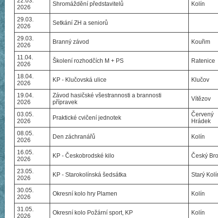
22.03.
Shromáždění představitelů
Kolín
2026
29.03.
Setkání ZH a seniorů
2026
29.03.
Branný závod
Kouřim
2026
11.04.
Školení rozhodčích M + PS
Ratenice
2026
18.04.
KP - Klučovská ulice
Klučov
2026
19.04.
Závod hasičské všestrannosti a brannosti
Vítězov
2026
přípravek
03.05.
Červený
Praktické cvičení jednotek
2026
Hrádek
08.05.
Den záchranářů
Kolín
2026
16.05.
KP - Českobrodské kilo
Český Br
2026
23.05.
KP - Starokolínská šedsátka
Starý Kolí
2026
30.05.
Okresní kolo hry Plamen
Kolín
2026
31.05.
Okresní kolo Požární sport, KP
Kolín
2026