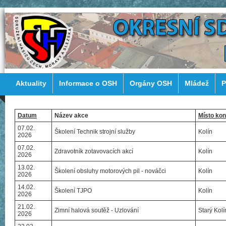
Aktuality
Informace o OSH
Orgány OSH
Mládež
P
Datum
Název akce
Místo kon
07.02.
Školení Technik strojní služby
Kolín
2026
07.02.
Zdravotník zotavovacích akcí
Kolín
2026
13.02.
Školení obsluhy motorových pil - nováčci
Kolín
2026
14.02.
Školení TJPO
Kolín
2026
21.02.
Zimní halová soutěž - Uzlování
Starý Kolí
2026