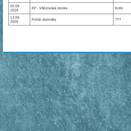
05.09.
KP - Vítězovská stovka
Kolín
2026
13.09.
Pohár starostky
???
2026