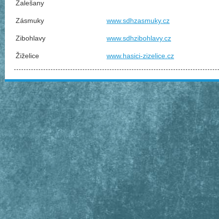
Zalešany
Zásmuky
www.sdhzasmuky.cz
Zibohlavy
www.sdhzibohlavy.cz
Žiželice
www.hasici-zizelice.cz