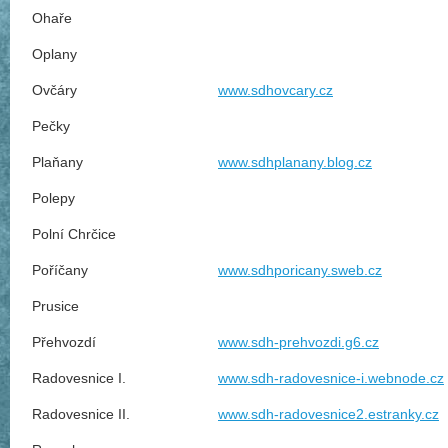
Ohaře
Oplany
Ovčáry
www.sdhovcary.cz
Pečky
Plaňany
www.sdhplanany.blog.cz
Polepy
Polní Chrčice
Poříčany
www.sdhporicany.sweb.cz
Prusice
Přehvozdí
www.sdh-prehvozdi.g6.cz
Radovesnice I.
www.sdh-radovesnice-i.webnode.cz
Radovesnice II.
www.sdh-radovesnice2.estranky.cz