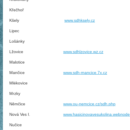
Křečhoř
Kšely
www.sdhksely.cz
Lipec
Lošánky
Lžovice
www.sdhlzovice.wz.cz
Malotice
Mančice
www.sdh-mancice.7x.cz
Mlékovice
Mrzky
Němčice
www.ou-nemcice.cz/sdh.php
Nová Ves I.
www.hasicinovavesukolina.webnode
Nučice