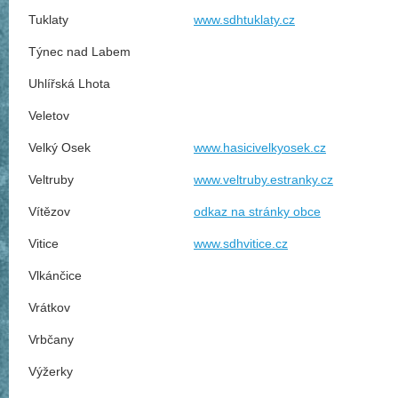
Tuklaty
www.sdhtuklaty.cz
Týnec nad Labem
Uhlířská Lhota
Veletov
Velký Osek
www.hasicivelkyosek.cz
Veltruby
www.veltruby.estranky.cz
Vítězov
odkaz na stránky obce
Vitice
www.sdhvitice.cz
Vlkánčice
Vrátkov
Vrbčany
Výžerky