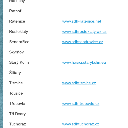
Rasochy
Ratboř
Ratenice
www.sdh-ratenice.net
Rostoklaty
www.sdhrostoklaty.wz.cz
Sendražice
www.sdhsendrazice.cz
Skvrňov
Starý Kolín
www.hasici.starykolin.eu
Štítary
Tismice
www.sdhtismice.cz
Toušice
Třebovle
www.sdh-trebovle.cz
Tři Dvory
Tuchoraz
www.sdhtuchoraz.cz