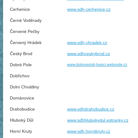
Cerhenice
www.sdh-cerhenice.cz
Černé Voděrady
Červené Pečky
Červený Hrádek
www.sdh-chradek.cz
Český Brod
www.sdhceskybrod.cz
Dobré Pole
www.dobropolsti-hasici.webnode.cz
Dobřichov
Dolní Chvátliny
Dománovice
Drahobudice
www.sdhdrahobudice.cz
Hluboký Důl
www.sdhhlubokydul.estranky.cz
Horní Kruty
www.sdh.hornikruty.cz