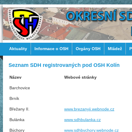
Aktuality
Informace o OSH
Orgány OSH
Mládež
P
Seznam SDH registrovaných pod OSH Kolín
Název
Webové stránky
Barchovice
Brník
Břežany II.
www.brezanyii.webnode.cz
Bulánka
www.sdhbulanka.cz
Býchory
www.sdhbychory.webnode.cz