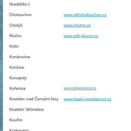
Hradišťko I.
Chotouchov
www.sdhchotouchov.cz
Chotýš
www.chotys.cz
Klučov
www.sdh-klucov.cz
Kolín
Konárovice
Končice
Konojedy
Kořenice
www.sdhkorenice.cz
Kostelec nad Černými lesy
www.hasici-kostelecncl.cz
Kostelní Střímelice
Kouřim
Krakovany