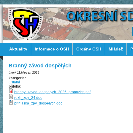
Aktuality
Informace o OSH
Orgány OSH
Mládež
P
Branný závod dospělých
úterý 11.březen 2025
kategorie:
Ostatní
příloha:
branny_zavod_dospelych_2025_propozice.pdf
rozh_zpv_24.doc
prihlaska_zpv_dospelych.doc