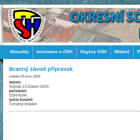
Aktuality
Informace o OSH
Orgány OSH
Mládež
P
Branný závod přípravek
sobota 03.únor 2024
datum:
Sobota 13.Duben 2024
pořadatel:
OSH Kolín
místo konání:
Červený Hráden