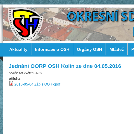
Aktuality
Informace o OSH
Orgány OSH
Mládež
P
Jednání OORP OSH Kolín ze dne 04.05.2016
neděle 08.květen 2016
přiloha:
2016-05-04 Zápis OORP.pdf