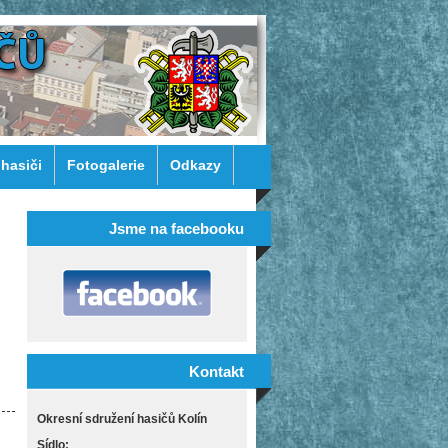
 hasiči
Fotogalerie
Odkazy
Jsme na facebooku
Kontakt
Okresní sdružení hasičů Kolín
Sídlo: