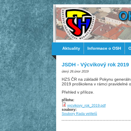
Aktuality
Informace o OSH
O
JSDH - Výcvikový rok 2019
úterý 26.únor 2019
HZS ČR na základě Pokynu generálníh
2019 proškolena v rámci pravidelné 
Přehled v příloze.
příloha:
vycvikovy_rok_2019.pdf
soubory:
Soubory Rada velitelů