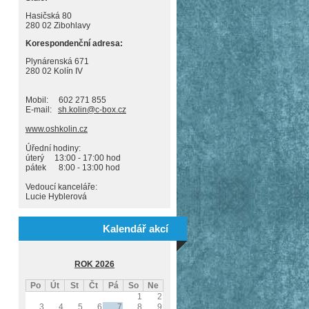
Hasičská 80
280 02 Zibohlavy
Korespondenční adresa:
Plynárenská 671
280 02 Kolín IV
Mobil: 602 271 855
E-mail:
sh.kolin@c-box.cz
www.oshkolin.cz
Úřední hodiny:
úterý 13:00 - 17:00 hod
pátek 8:00 - 13:00 hod
Vedoucí kanceláře:
Lucie Hyblerová
Kalendář akcí
ROK 2026
Po
Út
St
Čt
Pá
So
Ne
1
2
3
4
5
6
7
8
9