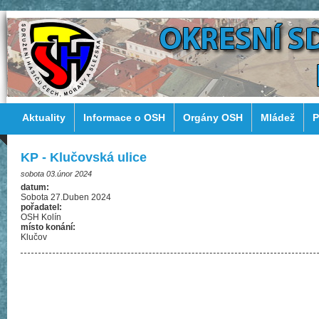
Aktuality
Informace o OSH
Orgány OSH
Mládež
P
KP - Klučovská ulice
sobota 03.únor 2024
datum:
Sobota 27.Duben 2024
pořadatel:
OSH Kolín
místo konání:
Klučov