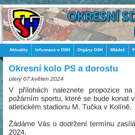
Aktuality
Informace o OSH
Orgány OSH
Mládež
P
Okresní kolo PS a dorostu
úterý 07.květen 2024
V přílohách naleznete propozice na
požárním sportu, které se bude konat v
atletickém stadionu M. Tučka v Kolíně.
Žádáme Vás o dodržení termínu zasílán
2024.