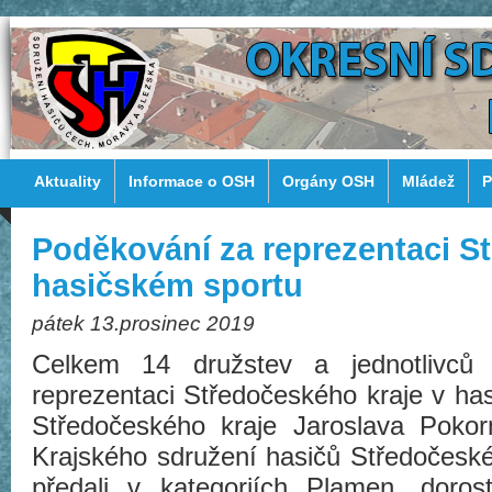
Aktuality
Informace o OSH
Orgány OSH
Mládež
P
Poděkování za reprezentaci S
hasičském sportu
pátek 13.prosinec 2019
Celkem 14 družstev a jednotlivců
reprezentaci Středočeského kraje v ha
Středočeského kraje Jaroslava Poko
Krajského sdružení hasičů Středočeskéh
předali v kategoriích Plamen, doroste