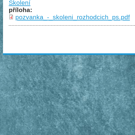
Školení
příloha:
pozvanka_-_skoleni_rozhodcich_ps.pdf