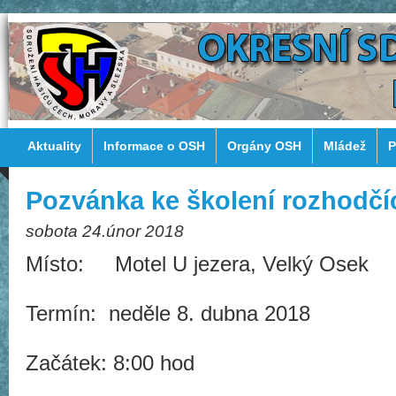
Aktuality
Informace o OSH
Orgány OSH
Mládež
P
Pozvánka ke školení rozhodčí
sobota 24.únor 2018
Místo: Motel U jezera, Velký Osek
Termín: neděle 8. dubna 2018
Začátek: 8:00 hod