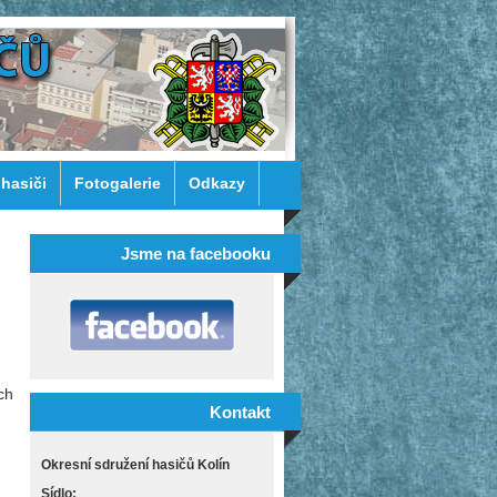
 hasiči
Fotogalerie
Odkazy
Jsme na facebooku
ch
Kontakt
Okresní sdružení hasičů Kolín
Sídlo: