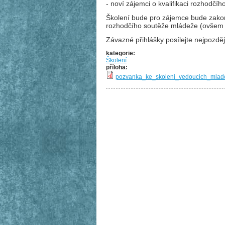
- noví zájemci o kvalifikaci rozhodčíh
Školení bude pro zájemce bude zakon
rozhodčího soutěže mládeže (ovšem n
Závazné přihlášky posílejte nejpozdě
kategorie:
Školení
příloha:
pozvanka_ke_skoleni_vedoucich_mlad