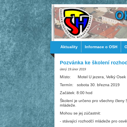
Aktuality
Informace o OSH
O
Pozvánka ke školení rozho
úterý 19.únor 2019
Místo: Motel U jezera, Velký Osek
Termín: sobota 30. března 2019
Začátek: 8:00 hod
Školení je určeno pro všechny členy 
mládeže.
Mohou se jej zúčastnit:
- stávající rozhodčí mládeže pro osv