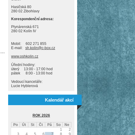
Hasičská 80
280 02 Zibohlavy
Korespondenční adresa:
Plynárenská 671
280 02 Kolín IV
Mobil: 602 271 855
E-mail:
sh.kolin@c-box.cz
www.oshkolin.cz
Úřední hodiny:
úterý 13:00 - 17:00 hod
pátek 8:00 - 13:00 hod
Vedoucí kanceláře:
Lucie Hyblerová
Kalendář akcí
ROK 2026
Po
Út
St
Čt
Pá
So
Ne
1
2
3
4
5
6
7
8
9