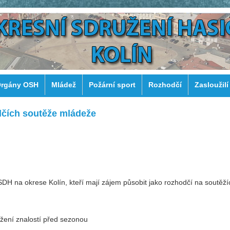
rgány OSH
Mládež
Požární sport
Rozhodčí
Zasloužilí
dčích soutěže mládeže
SDH na okrese Kolín, kteří mají zájem působit jako rozhodčí na soutěží
ěžení znalostí před sezonou