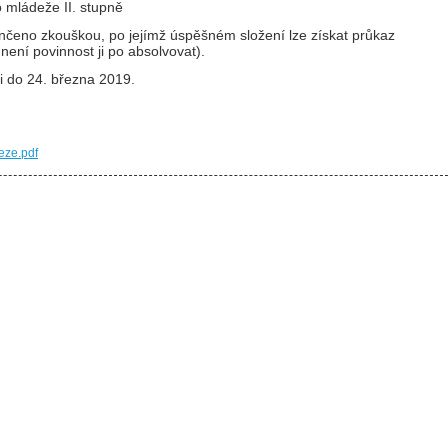
o mládeže II. stupně
čeno zkouškou, po jejímž úspěšném složení lze získat průkaz
ení povinnost ji po absolvovat).
ji do 24. března 2019.
eze.pdf