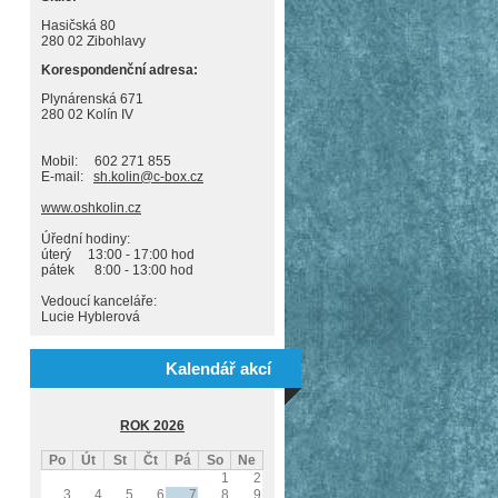
Hasičská 80
280 02 Zibohlavy
Korespondenční adresa:
Plynárenská 671
280 02 Kolín IV
Mobil: 602 271 855
E-mail:
sh.kolin@c-box.cz
www.oshkolin.cz
Úřední hodiny:
úterý 13:00 - 17:00 hod
pátek 8:00 - 13:00 hod
Vedoucí kanceláře:
Lucie Hyblerová
Kalendář akcí
ROK 2026
Po
Út
St
Čt
Pá
So
Ne
1
2
3
4
5
6
7
8
9