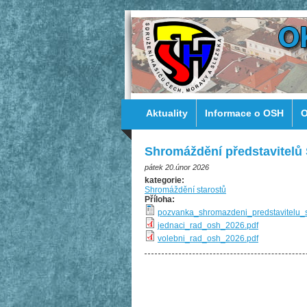
Aktuality
Informace o OSH
O
Shromáždění představitelů
pátek 20.únor 2026
kategorie:
Shromáždění starostů
Příloha:
pozvanka_shromazdeni_predstavitelu_
jednaci_rad_osh_2026.pdf
volebni_rad_osh_2026.pdf