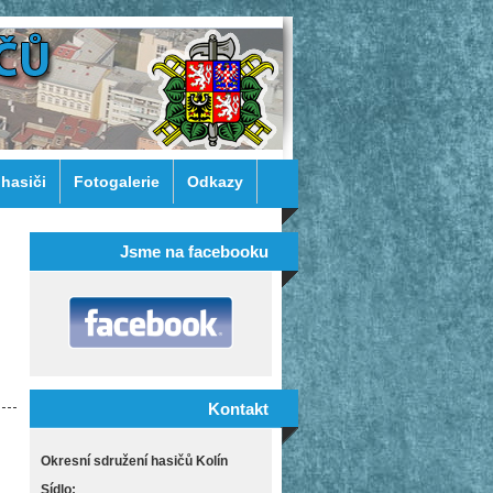
 hasiči
Fotogalerie
Odkazy
Jsme na facebooku
Kontakt
Okresní sdružení hasičů Kolín
Sídlo: