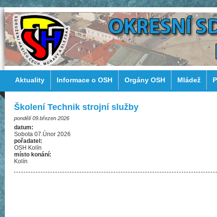
Aktuality
Informace o OSH
Orgány OSH
Mládež
P
Školení Technik strojní služby
pondělí 09.březen 2026
datum:
Sobota 07.Únor 2026
pořadatel:
OSH Kolín
místo konání:
Kolín