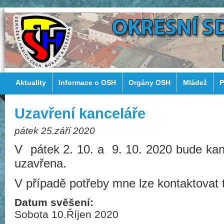
Aktuality
Informace o OSH
Orgány OSH
Mládež
P
Uzavření kanceláře
pátek 25.září 2020
V pátek 2. 10. a 9. 10. 2020 bude kan
uzavřena.
V případě potřeby mne lze kontaktovat t
Datum svěšení:
Sobota 10.Říjen 2020