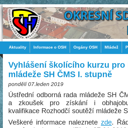
Aktuality
Informace o OSH
Orgány OSH
Mládež
P
Vyhlášení školícího kurzu pro
mládeže SH ČMS I. stupně
pondělí 07.leden 2019
Ústřední odborná rada mládeže SH ČMS
a zkoušek pro získání i obhajobu
kvalifikace Rozhodčí soutěží mládeže 
Veškeré informace naleznete
zde
. Řád