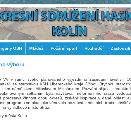
rgány OSH
Mládež
Požární sport
Rozhodčí
Zasloužilí
ho výboru
vé VV v rámci svého plánovaného výjezdního zasedání navštívili 
setkali se starostkou KSH Libereckeho kraje Jiřinou Brychcí, starost
 jejím náměstkem Miloslavem Miksánkem. Pozváni přijala i redakto
Neplánovaným setkáním byla návštěva neformálního srazu vedouc
představit činnost obou okresů, získání inspirace v dané oblasti al
části programu se skupinka věnovala poznáváni místních tradic návště
 na vyhlídkové místo Stráž.
ry města Kolín.