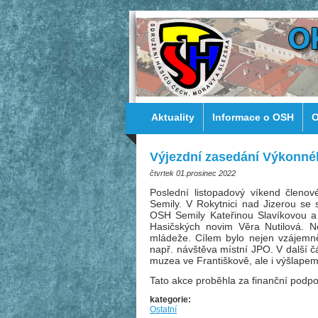
Aktuality
Informace o OSH
O
Výjezdní zasedání Výkonné
čtvrtek 01.prosinec 2022
Poslední listopadový víkend členo
Semily. V Rokytnici nad Jizerou se 
OSH Semily Kateřinou Slavíkovou a
Hasičských novim Věra Nutilová. 
mládeže. Cílem bylo nejen vzájemně 
např. návštěva místní JPO. V další 
muzea ve Františkově, ale i výšlapem
Tato akce proběhla za finanční podpo
kategorie:
Ostatní