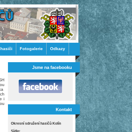
 hasiči
Fotogalerie
Odkazy
Jsme na facebooku
OSH
kou
rka
ích
e i
vou
Kontakt
Okresní sdružení hasičů Kolín
Sídlo: