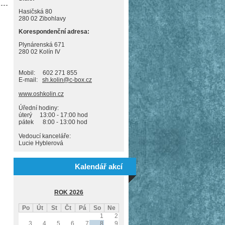
Hasičská 80
280 02 Zibohlavy
Korespondenční adresa:
Plynárenská 671
280 02 Kolín IV
Mobil: 602 271 855
E-mail:
sh.kolin@c-box.cz
www.oshkolin.cz
Úřední hodiny:
úterý 13:00 - 17:00 hod
pátek 8:00 - 13:00 hod
Vedoucí kanceláře:
Lucie Hyblerová
Kalendář akcí
ROK 2026
Po
Út
St
Čt
Pá
So
Ne
1
2
3
4
5
6
7
8
9