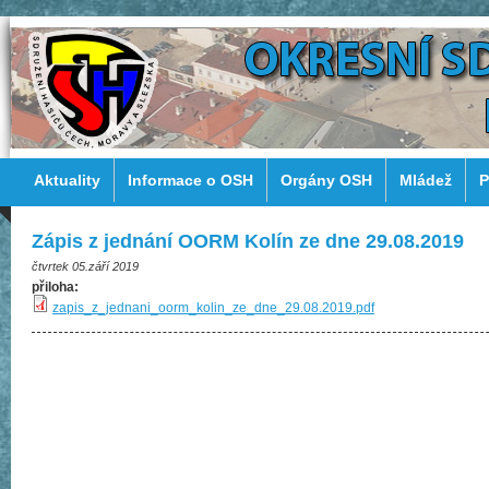
Aktuality
Informace o OSH
Orgány OSH
Mládež
P
Zápis z jednání OORM Kolín ze dne 29.08.2019
čtvrtek 05.září 2019
přiloha:
zapis_z_jednani_oorm_kolin_ze_dne_29.08.2019.pdf