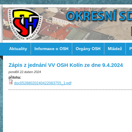
Aktuality
Informace o OSH
Orgány OSH
Mládež
P
Zápis z jednání VV OSH Kolín ze dne 9.4.2024
pondělí 22.duben 2024
přiloha:
doc05288020240422083755_1.pdf