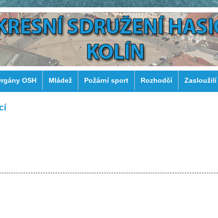
rgány OSH
Mládež
Požární sport
Rozhodčí
Zasloužilí
cí