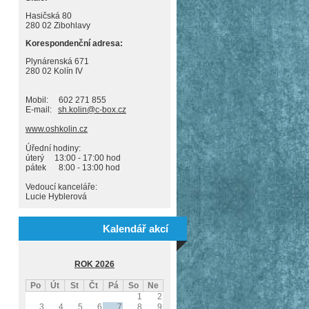
Hasičská 80
280 02 Zibohlavy
Korespondenční adresa:
Plynárenská 671
280 02 Kolín IV
Mobil: 602 271 855
E-mail:
sh.kolin@c-box.cz
www.oshkolin.cz
Úřední hodiny:
úterý 13:00 - 17:00 hod
pátek 8:00 - 13:00 hod
Vedoucí kanceláře:
Lucie Hyblerová
Kalendář akcí
ROK 2026
Po
Út
St
Čt
Pá
So
Ne
1
2
3
4
5
6
7
8
9