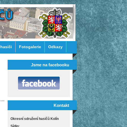
 hasiči
Fotogalerie
Odkazy
Jsme na facebooku
Kontakt
Okresní sdružení hasičů Kolín
Sídlo: