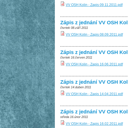
VV OSH Kolin - Zapis 09.11.2011.pdf
Zápis z jednání VV OSH Kol
čtvrtek 08.září 2011
VV OSH Kolin - Zapis 08.09.2011.pdf
Zápis z jednání VV OSH Kol
čtvrtek 16.červen 2011
VV OSH Kolin - Zapis 16.06.2011.pdf
Zápis z jednání VV OSH Kol
čtvrtek 14.duben 2011
VV OSH Kolin - Zapis 14.04.2011.pdf
Zápis z jednání VV OSH Kol
středa 16.únor 2011
VV OSH Kolin - Zapis 16.02.2011.pdf