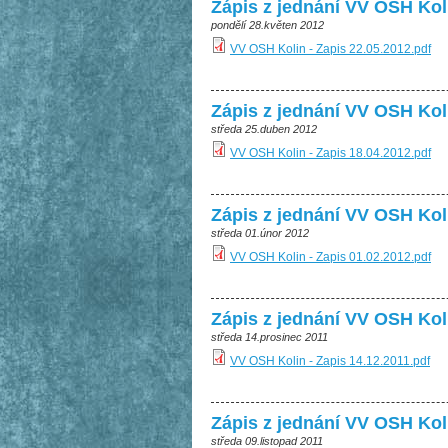
Zápis z jednání VV OSH Kol
pondělí 28.květen 2012
VV OSH Kolin - Zapis 22.05.2012.pdf
Zápis z jednání VV OSH Kol
středa 25.duben 2012
VV OSH Kolin - Zapis 18.04.2012.pdf
Zápis z jednání VV OSH Kol
středa 01.únor 2012
VV OSH Kolin - Zapis 01.02.2012.pdf
Zápis z jednání VV OSH Kol
středa 14.prosinec 2011
VV OSH Kolin - Zapis 14.12.2011.pdf
Zápis z jednání VV OSH Kol
středa 09.listopad 2011