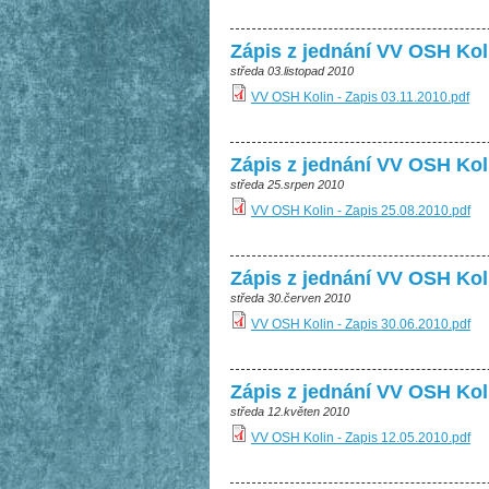
Zápis z jednání VV OSH Kol
středa 03.listopad 2010
VV OSH Kolin - Zapis 03.11.2010.pdf
Zápis z jednání VV OSH Kol
středa 25.srpen 2010
VV OSH Kolin - Zapis 25.08.2010.pdf
Zápis z jednání VV OSH Kol
středa 30.červen 2010
VV OSH Kolin - Zapis 30.06.2010.pdf
Zápis z jednání VV OSH Kol
středa 12.květen 2010
VV OSH Kolin - Zapis 12.05.2010.pdf