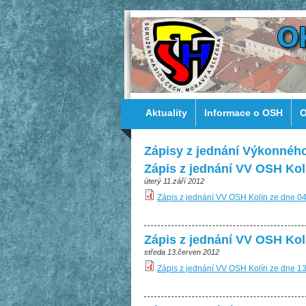
Aktuality
Informace o OSH
O
Zápisy z jednání Výkonnéh
Zápis z jednání VV OSH Kol
úterý 11.září 2012
Zápis z jednání VV OSH Kolín ze dne 0
Zápis z jednání VV OSH Kol
středa 13.červen 2012
Zápis z jednání VV OSH Kolín ze dne 1