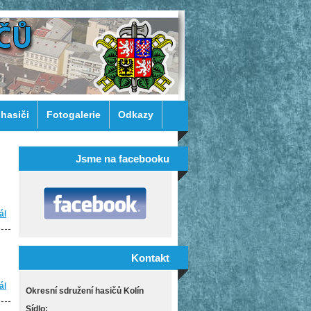
 hasiči
Fotogalerie
Odkazy
Jsme na facebooku
ál
Zápis z jednání VV OSH Kolín ze dne 04.09.2012
Kontakt
ál
Zápis z jednání VV OSH Kolín ze dne 13.06.2012
Okresní sdružení hasičů Kolín
Sídlo: