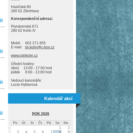
Hasičská 80
280 02 Zibohlavy
Korespondenční adresa:
ál
Zápis z jednání VV OSH Kolín ze dne 22.05.2012
Plynárenská 671
280 02 Kolín IV
Mobil: 602 271 855
E-mail:
sh.kolin@c-box.cz
ál
Zápis z jednání VV OSH Kolín ze dne 18.04.2012
www.oshkolin.cz
Úřední hodiny:
úterý 13:00 - 17:00 hod
pátek 8:00 - 13:00 hod
Vedoucí kanceláře:
ál
Zápis z jednání VV OSH Kolín ze dne 01.02.2012
Lucie Hyblerová
Kalendář akcí
ál
Zápis z jednání VV OSH Kolín ze dne 14.12.2011
ROK 2026
Po
Út
St
Čt
Pá
So
Ne
1
2
3
4
5
6
7
8
9