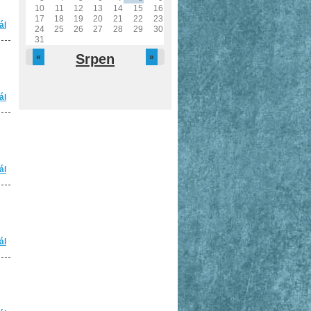
10
11
12
13
14
15
16
17
18
19
20
21
22
23
ál
Zápis z jednání VV OSH Kolín ze dne 09.11.2011
24
25
26
27
28
29
30
31
Srpen
«
»
ál
Zápis z jednání VV OSH Kolín ze dne 08.09.2011
ál
Zápis z jednání VV OSH Kolín ze dne 16.06.2011
ál
Zápis z jednání VV OSH Kolín ze dne 14.04.2011