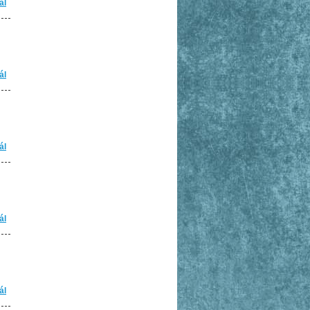
ál
Zápis z jednání VV OSH Kolín ze dne 16.02.2011
ál
Zápis z jednání VV OSH Kolín ze dne 03.11.2010
ál
Zápis z jednání VV OSH Kolín ze dne 25.08.2010
ál
Zápis z jednání VV OSH Kolín ze dne 30.06.2010
ál
Zápis z jednání VV OSH Kolín ze dne 12.05.2010