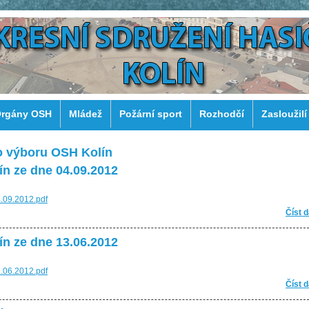
rgány OSH
Mládež
Požární sport
Rozhodčí
Zasloužilí
o výboru OSH Kolín
ín ze dne 04.09.2012
4.09.2012.pdf
Číst d
ín ze dne 13.06.2012
3.06.2012.pdf
Číst d