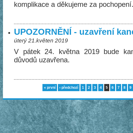
komplikace a děkujeme za pochopení
UPOZORNĚNÍ - uzavření kan
úterý 21.květen 2019
V pátek 24. května 2019 bude ka
důvodů uzavřena.
« první
‹ předchozí
1
2
3
4
5
6
7
8
9
Stránky