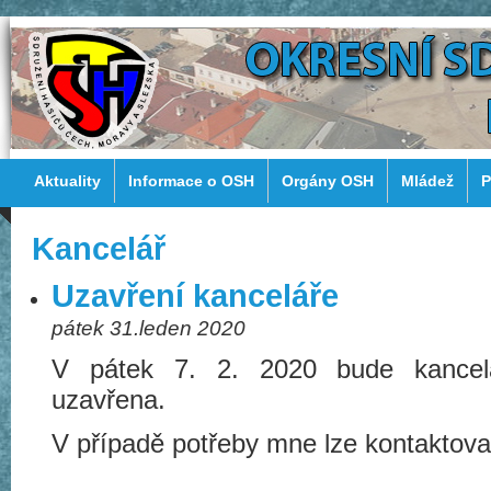
Aktuality
Informace o OSH
Orgány OSH
Mládež
P
Kancelář
Uzavření kanceláře
pátek 31.leden 2020
V pátek 7. 2. 2020 bude kancel
uzavřena.
V případě potřeby mne lze kontaktovat