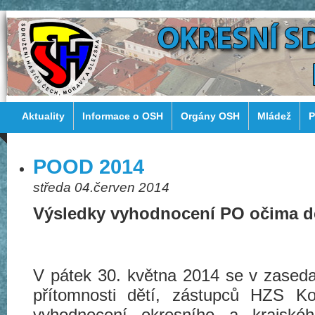
Aktuality
Informace o OSH
Orgány OSH
Mládež
P
POOD 2014
středa 04.červen 2014
Výsledky vyhodnocení PO očima dě
V pátek 30. května 2014 se v zaseda
přítomnosti dětí, zástupců HZS K
vyhodnocení okresního a krajské