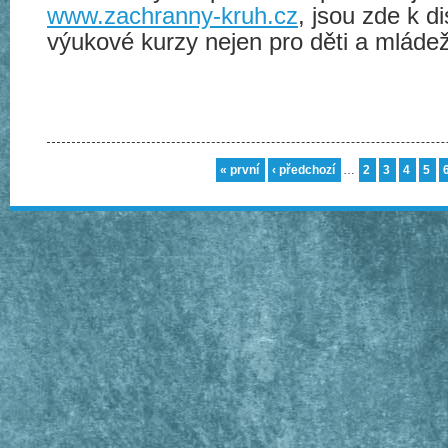
www.zachranny-kruh.cz
, jsou zde k di
výukové kurzy nejen pro děti a mládež
« první
‹ předchozí
…
2
3
4
5
Stránky