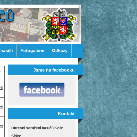
 hasiči
Fotogalerie
Odkazy
Jsme na facebooku
z
it
it
Kontakt
it
Okresní sdružení hasičů Kolín
Sídlo: