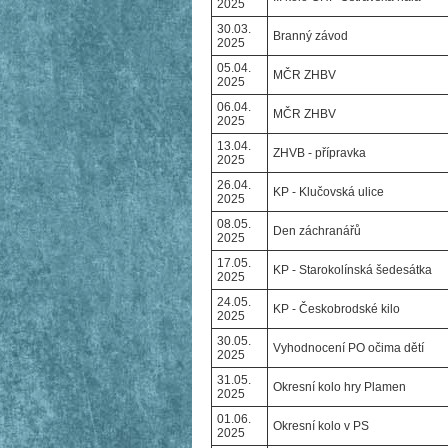
2025
30.03.
Branný závod
2025
05.04.
MČR ZHBV
2025
06.04.
MČR ZHBV
2025
13.04.
ZHVB - přípravka
2025
26.04.
KP - Klučovská ulice
2025
08.05.
Den záchranářů
2025
17.05.
KP - Starokolínská šedesátka
2025
24.05.
KP - Českobrodské kilo
2025
30.05.
Vyhodnocení PO očima dětí
2025
31.05.
Okresní kolo hry Plamen
2025
01.06.
Okresní kolo v PS
2025