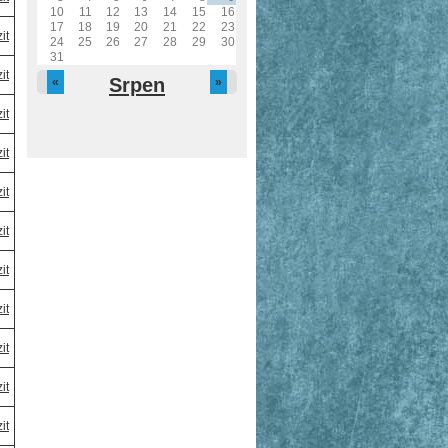
10
11
12
13
14
15
16
17
18
19
20
21
22
23
it
24
25
26
27
28
29
30
31
it
Srpen
«
»
it
it
it
it
it
it
it
it
it