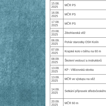
15.08.
MČR PS
2025
16.08.
MČR PS
2025
17.08.
MČR PS
2025
23.08.
Zibohlavská věž
2025
06.09.
Pohár starostky OSH Kolín
2025
07.09.
Krajské kolo v běhu na 60 m
2025
08.09.
Školení vedoucí a instruktorů
2025
13.09.
KP - Vítězovská stovka
2025
13.09.
MČR ve výstupu na věž
2025
14.09.
Setkání přípravek středočeského
2025
20.09.
MČR 60 m
2025