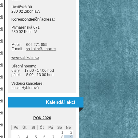
it
Hasičská 80
280 02 Zibohlavy
it
Korespondenční adresa:
Plynárenská 671
it
280 02 Kolín IV
it
Mobil: 602 271 855
E-mail:
sh.kolin@c-box.cz
it
www.oshkolin.cz
it
Úřední hodiny:
úterý 13:00 - 17:00 hod
pátek 8:00 - 13:00 hod
it
Vedoucí kanceláře:
Lucie Hyblerová
it
it
Kalendář akcí
it
ROK 2026
it
Po
Út
St
Čt
Pá
So
Ne
1
2
it
3
4
5
6
7
8
9