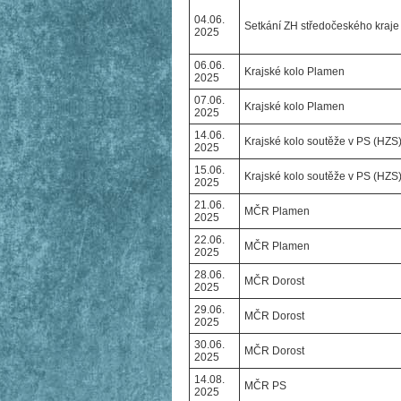
04.06.
Setkání ZH středočeského kraje
2025
06.06.
Krajské kolo Plamen
2025
07.06.
Krajské kolo Plamen
2025
14.06.
Krajské kolo soutěže v PS (HZS
2025
15.06.
Krajské kolo soutěže v PS (HZS
2025
21.06.
MČR Plamen
2025
22.06.
MČR Plamen
2025
28.06.
MČR Dorost
2025
29.06.
MČR Dorost
2025
30.06.
MČR Dorost
2025
14.08.
MČR PS
2025