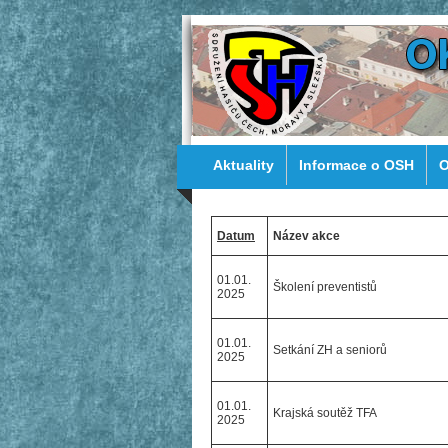
Aktuality
Informace o OSH
O
Datum
Název akce
01.01.
Školení preventistů
2025
01.01.
Setkání ZH a seniorů
2025
01.01.
Krajská soutěž TFA
2025