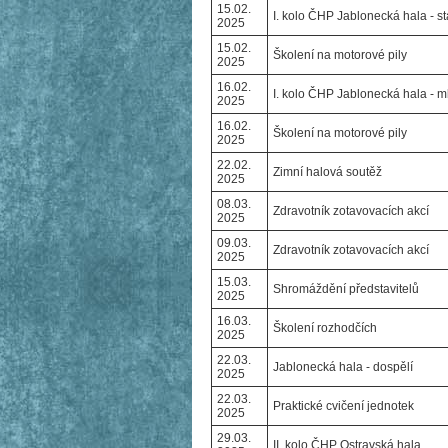
15.02.
I. kolo ČHP Jablonecká hala - st
2025
15.02.
Školení na motorové pily
2025
16.02.
I. kolo ČHP Jablonecká hala - m
2025
16.02.
Školení na motorové pily
2025
22.02.
Zimní halová soutěž
2025
08.03.
Zdravotník zotavovacích akcí
2025
09.03.
Zdravotník zotavovacích akcí
2025
15.03.
Shromáždění představitelů
2025
16.03.
Školení rozhodčích
2025
22.03.
Jablonecká hala - dospělí
2025
22.03.
Praktické cvičení jednotek
2025
29.03.
II. kolo ČHP Ostravská hala