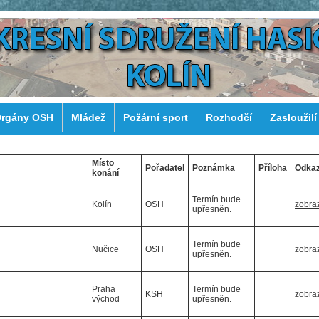
rgány OSH
Mládež
Požární sport
Rozhodčí
Zasloužilí
Místo
Pořadatel
Poznámka
Příloha
Odka
konání
Termín bude
Kolín
OSH
zobraz
upřesněn.
Termín bude
Nučice
OSH
zobraz
upřesněn.
Praha
Termín bude
KSH
zobraz
východ
upřesněn.