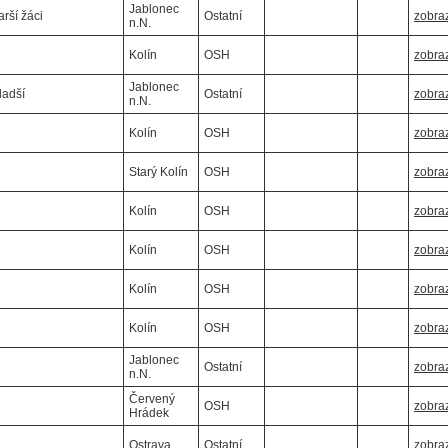
Jablonec
arší žáci
Ostatní
zobraz
n.N.
Kolín
OSH
zobraz
Jablonec
ladší
Ostatní
zobraz
n.N.
Kolín
OSH
zobraz
Starý Kolín
OSH
zobraz
Kolín
OSH
zobraz
Kolín
OSH
zobraz
Kolín
OSH
zobraz
Kolín
OSH
zobraz
Jablonec
Ostatní
zobraz
n.N.
Červený
OSH
zobraz
Hrádek
Ostrava
Ostatní
zobraz