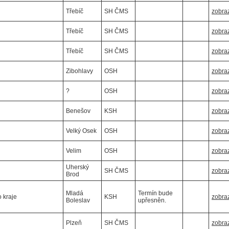
Třebíč
SH ČMS
zobraz
Třebíč
SH ČMS
zobraz
Třebíč
SH ČMS
zobraz
Zibohlavy
OSH
zobraz
?
OSH
zobraz
Benešov
KSH
zobraz
Velký Osek
OSH
zobraz
Velim
OSH
zobraz
Uherský
SH ČMS
zobraz
Brod
Mladá
Termín bude
 kraje
KSH
zobraz
Boleslav
upřesněn.
Plzeň
SH ČMS
zobraz