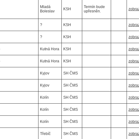
Mladá
Termín bude
KSH
zobraz
Boleslav
upřesněn.
?
KSH
zobraz
?
KSH
zobraz
)
Kutná Hora
KSH
zobraz
)
Kutná Hora
KSH
zobraz
Kyjov
SH ČMS
zobraz
Kyjov
SH ČMS
zobraz
Kolín
SH ČMS
zobraz
Kolín
SH ČMS
zobraz
Kolín
SH ČMS
zobraz
Třebíč
SH ČMS
zobraz