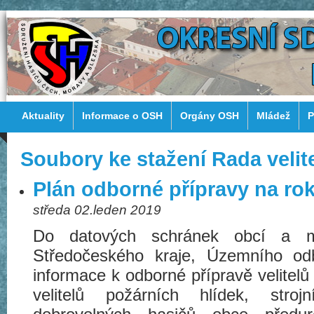
Aktuality
Informace o OSH
Orgány OSH
Mládež
P
Soubory ke stažení Rada velit
Plán odborné přípravy na ro
středa 02.leden 2019
Do datových schránek obcí a 
Středočeského kraje, Územního od
informace k odborné přípravě velitelů 
velitelů požárních hlídek, stro