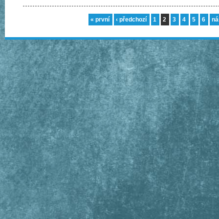
« první
‹ předchozí
1
2
3
4
5
6
ná
Stránky