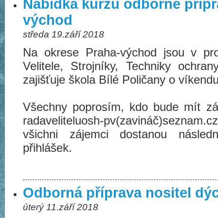
Nabídka kurzů odborné přípr
východ
středa 19.září 2018
Na okrese Praha-východ jsou v pro
Velitele, Strojníky, Techniky ochran
zajišťuje škola Bílé Poličany o víkend
Všechny poprosím, kdo bude mít záj
radaveliteluosh-pv(zavináč)seznam.cz
všichni zájemci dostanou násled
přihlášek.
Odborná příprava nositel dý
úterý 11.září 2018