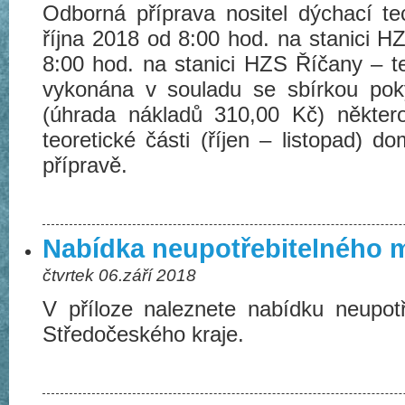
Odborná příprava nositel dýchací t
října 2018 od 8:00 hod. na stanici HZ
8:00 hod. na stanici HZS Říčany – t
vykonána v souladu se sbírkou po
(úhrada nákladů 310,00 Kč) někter
teoretické části (říjen – listopad) 
přípravě.
Nabídka neupotřebitelného m
čtvrtek 06.září 2018
V příloze naleznete nabídku neupot
Středočeského kraje.