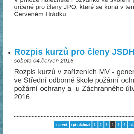
určené pro členy JPO, které se koná v ter
Červeném Hrádku.
Rozpis kurzů pro členy JSDHO 
sobota 04.červen 2016
Rozpis kurzů v zařízeních MV - gener
ve Střední odborné škole požární och
požární ochrany a u Záchranného útv
2016
« první
‹ předchozí
1
2
3
4
5
6
ná
Stránky