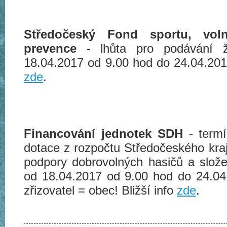
Středočeský Fond sportu, vol
prevence
- lhůta pro podávání 
18.04.2017 od 9.00 hod do 24.04.2017
zde
.
Financování jednotek SDH
- term
dotace z rozpočtu Středočeského kra
podpory dobrovolných hasičů a slož
od 18.04.2017 od 9.00 hod do 24.04
zřizovatel = obec! Bližší info
zde
.