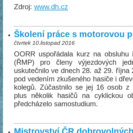
Zdroj:
www.dh.cz
Školení práce s motorovou p
čtvrtek 10.listopad 2016
OORR uspořádala kurz na obsluhu ř
(ŘMP) pro členy výjezdových jed
uskutečnilo ve dnech 28. až 29. říj
pod vedením zkušeného hasiče i dřevo
kolegů. Zúčastnilo se jej 16 osob
plus několik hasičů na cyklickou
předcházelo samostudium.
Mistrovství ČR dobrovolných