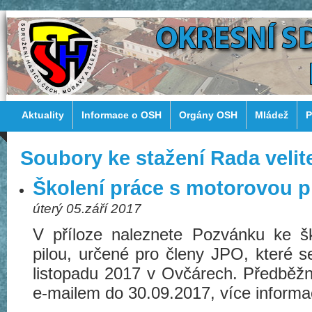
Aktuality
Informace o OSH
Orgány OSH
Mládež
P
Soubory ke stažení Rada velit
Školení práce s motorovou p
úterý 05.září 2017
V příloze naleznete Pozvánku ke š
pilou, určené pro členy JPO, které s
listopadu 2017 v Ovčárech. Předběžn
e-mailem do 30.09.2017, více informac