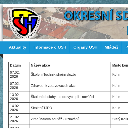
Aktuality
Informace o OSH
Orgány OSH
Mládež
P
Datum
Název akce
Místo kon
07.02.
Školení Technik strojní služby
Kolín
2026
07.02.
Zdravotník zotavovacích akcí
Kolín
2026
13.02.
Školení obsluhy motorových pil - nováčci
Kolín
2026
14.02.
Školení TJPO
Kolín
2026
21.02.
Zimní halová soutěž - Uzlování
Starý Kolí
2026