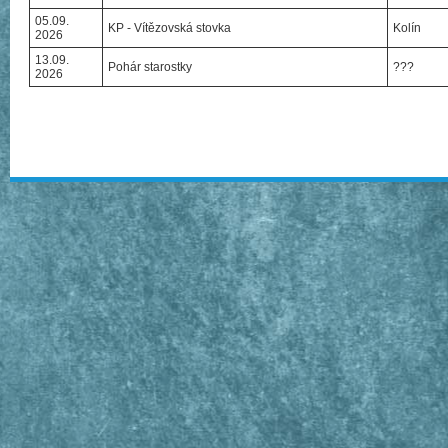
05.09.
KP - Vítězovská stovka
Kolín
2026
13.09.
Pohár starostky
???
2026