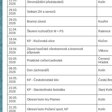
22.03.
Shromáždění představitelů
Kolín
2026
29.03.
Setkání ZH a seniorů
2026
29.03.
Branný závod
Kouřim
2026
11.04.
Školení rozhodčích M + PS
Ratenice
2026
18.04.
KP - Klučovská ulice
Klučov
2026
19.04.
Závod hasičské všestrannosti a brannosti
Vítězov
2026
přípravek
03.05.
Červený
Praktické cvičení jednotek
2026
Hrádek
08.05.
Den záchranářů
Kolín
2026
16.05.
KP - Českobrodské kilo
Český Br
2026
23.05.
KP - Starokolínská šedsátka
Starý Kolí
2026
30.05.
Okresní kolo hry Plamen
Kolín
2026
31.05.
Okresní kolo Požární sport, KP
Kolín
2026