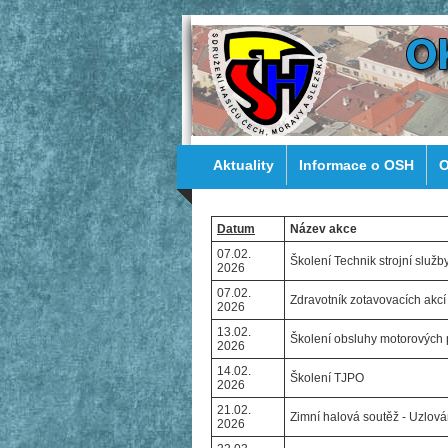
Aktuality
Informace o OSH
O
Datum
Název akce
07.02.
Školení Technik strojní služb
2026
07.02.
Zdravotník zotavovacích akcí
2026
13.02.
Školení obsluhy motorových p
2026
14.02.
Školení TJPO
2026
21.02.
Zimní halová soutěž - Uzlová
2026