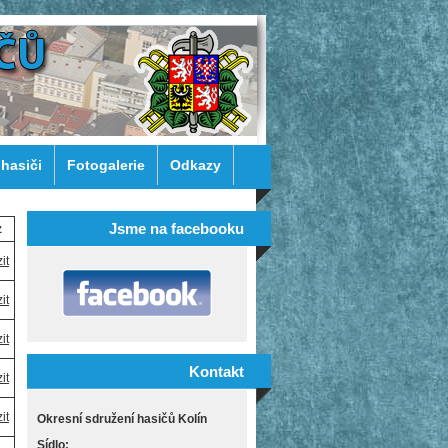
 hasiči
Fotogalerie
Odkazy
Jsme na facebooku
z
it
it
it
Kontakt
it
it
Okresní sdružení hasičů Kolín
Sídlo: