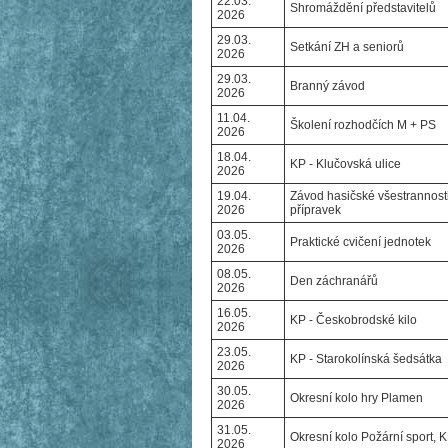
22.03.
Shromáždění představitelů
2026
29.03.
Setkání ZH a seniorů
2026
29.03.
Branný závod
2026
11.04.
Školení rozhodčích M + PS
2026
18.04.
KP - Klučovská ulice
2026
19.04.
Závod hasičské všestrannosti
2026
přípravek
03.05.
Praktické cvičení jednotek
2026
08.05.
Den záchranářů
2026
16.05.
KP - Českobrodské kilo
2026
23.05.
KP - Starokolínská šedsátka
2026
30.05.
Okresní kolo hry Plamen
2026
31.05.
Okresní kolo Požární sport, 
2026