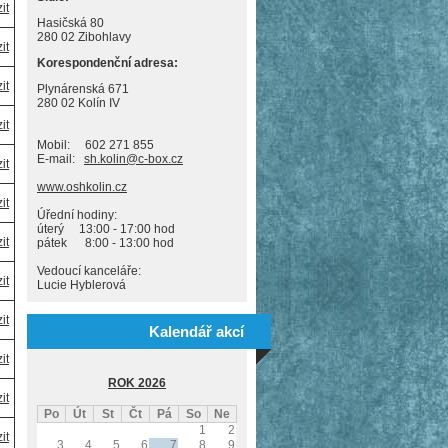
it
Hasičská 80
280 02 Zibohlavy
it
Korespondenční adresa:
it
Plynárenská 671
280 02 Kolín IV
it
Mobil: 602 271 855
E-mail:
sh.kolin@c-box.cz
it
www.oshkolin.cz
it
Úřední hodiny:
úterý 13:00 - 17:00 hod
it
pátek 8:00 - 13:00 hod
Vedoucí kanceláře:
it
Lucie Hyblerová
it
Kalendář akcí
it
ROK 2026
it
Po
Út
St
Čt
Pá
So
Ne
1
2
it
3
4
5
6
7
8
9