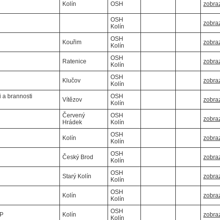
Kolín
OSH
zobraz
OSH
zobraz
Kolín
OSH
Kouřim
zobraz
Kolín
OSH
Ratenice
zobraz
Kolín
OSH
Klučov
zobraz
Kolín
 a brannosti
OSH
Vítězov
zobraz
Kolín
Červený
OSH
zobraz
Hrádek
Kolín
OSH
Kolín
zobraz
Kolín
OSH
Český Brod
zobraz
Kolín
OSH
Starý Kolín
zobraz
Kolín
OSH
Kolín
zobraz
Kolín
OSH
KP
Kolín
zobraz
Kolín