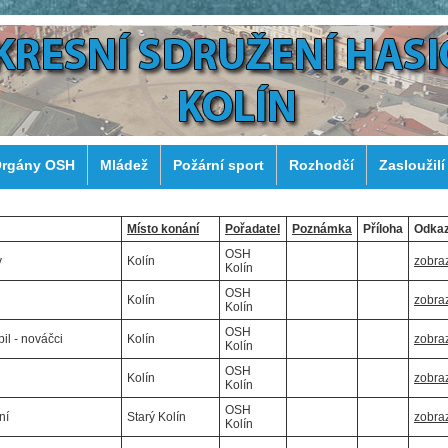
rgány OSH
Mládež
Požární sport
Rozhodčí
Zasloužilí
Místo konání
Pořadatel
Poznámka
Příloha
Odka
OSH
y
Kolín
zobraz
Kolín
OSH
Kolín
zobraz
Kolín
OSH
il - nováčci
Kolín
zobraz
Kolín
OSH
Kolín
zobraz
Kolín
OSH
ní
Starý Kolín
zobraz
Kolín